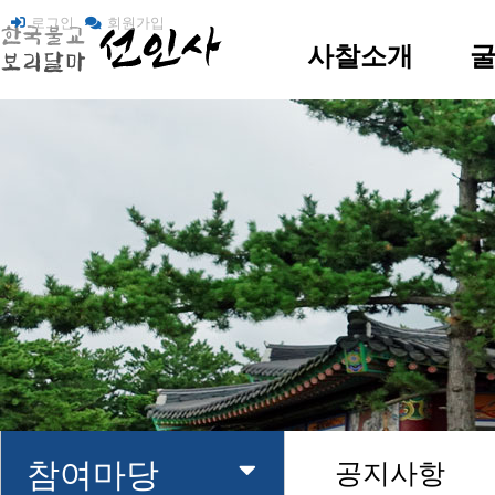
로그인
회원가입
사찰소개
사찰 소개
굴
주지스님 인사말
찾아오시는 길
참여마당
공지사항