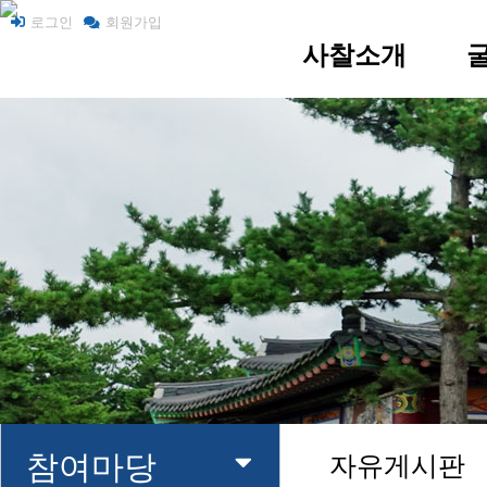
로그인
회원가입
사찰소개
사찰 소개
굴
주지스님 인사말
찾아오시는 길
참여마당
자유게시판