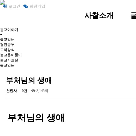
로그인
회원가입
사찰소개
불교이야기
사찰 소개
굴
불교입문
경전공부
주지스님 인사말
교리상식
불교용어풀이
찾아오시는 길
불교자료실
불교입문
부처님의 생애
선인사
0건
3,145회
부처님의 생애