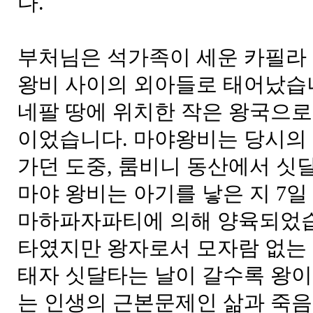
다.
부처님은 석가족이 세운 카필라 
왕비 사이의 외아들로 태어났습니
네팔 땅에 위치한 작은 왕국으로
이었습니다. 마야왕비는 당시의
가던 도중, 룸비니 동산에서 싯
마야 왕비는 아기를 낳은 지 7일
마하파자파티에 의해 양육되었습
타였지만 왕자로서 모자람 없는
태자 싯달타는 날이 갈수록 왕
는 인생의 근본문제인 삶과 죽음